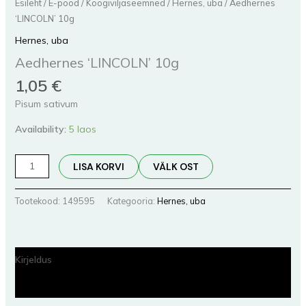
Esileht
/
E-pood
/
Köögiviljaseemned
/
Hernes, uba
/ Aedhernes
‘LINCOLN’ 10g
Hernes, uba
Aedhernes ‘LINCOLN’ 10g
1,05
€
Pisum sativum
Availability:
5 laos
LISA KORVI
VÄLK OST
Tootekood:
149595
Kategooria:
Hernes, uba
Kirjeldus
Lisainfo