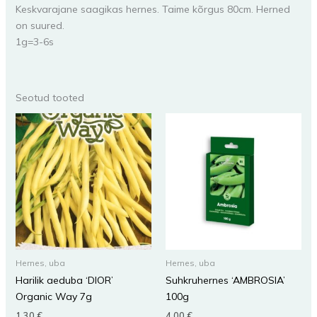
Keskvarajane saagikas hernes. Taime kõrgus 80cm. Herned
on suured.
1g=3-6s
Seotud tooted
Hernes, uba
Hernes, uba
Harilik aeduba ‘DIOR’
Suhkruhernes ‘AMBROSIA’
Organic Way 7g
100g
1,30
€
4,00
€