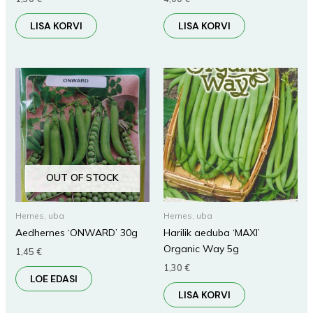
LISA KORVI
LISA KORVI
OUT OF STOCK
Hernes, uba
Hernes, uba
Aedhernes ‘ONWARD’ 30g
Harilik aeduba ‘MAXI’
Organic Way 5g
1,45
€
1,30
€
LOE EDASI
LISA KORVI