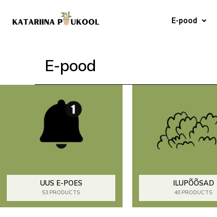
Skip
to
E-pood
content
E-pood
UUS E-POES
ILUPÕÕSAD
53 PRODUCTS
40 PRODUCTS