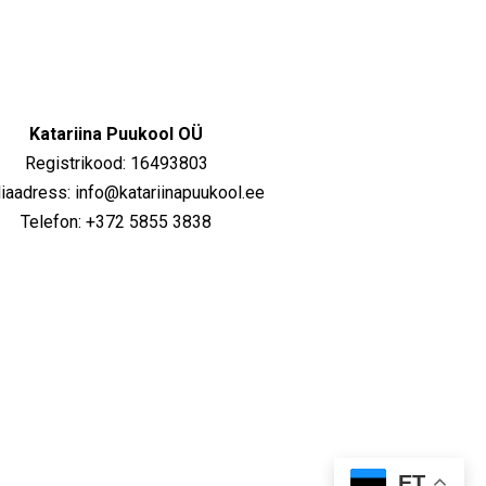
Katariina Puukool OÜ
Registrikood: 16493803
iaadress: info@katariinapuukool.ee
Telefon: +372 5855 3838
ET