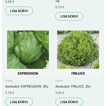
2g
0,60
€
0,70
€
LISA KORVI
LISA KORVI
Salat
Salat
Aedsalat ‘EXPRESSION’ 25s
Aedsalat ‘FRILLICE’ 25s
2,79
€
3,00
€
LISA KORVI
LISA KORVI