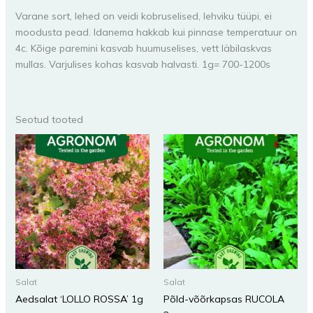
Varane sort, lehed on veidi kobruselised, lehviku tüüpi, ei
moodusta pead. Idanema hakkab kui pinnase temperatuur on
4c. Kõige paremini kasvab huumuselises, vett läbilaskvas
mullas. Varjulises kohas kasvab halvasti. 1g= 700-1200s
Seotud tooted
Salat
Salat
Aedsalat ‘LOLLO ROSSA’ 1g
Põld-võõrkapsas RUCOLA