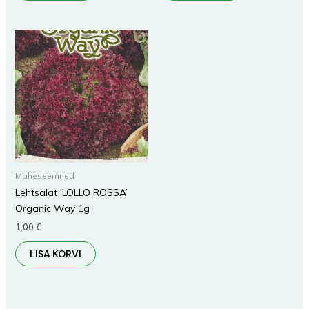
Maheseemned
Lehtsalat ‘LOLLO ROSSA’
Organic Way 1g
1,00
€
LISA KORVI