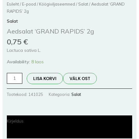
Esileht
/
E-pood
/
Köögiviljaseemned
/
Salat
/ Aedsalat ‘GRAND
RAPIDS’ 2g
Salat
Aedsalat ‘GRAND RAPIDS’ 2g
0,75
€
Lactuca sativa L.
Availability:
8 laos
LISA KORVI
VÄLK OST
Tootekood:
141025
Kategooria:
Salat
Kirjeldus
Lisainfo