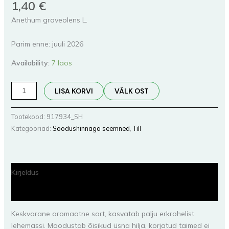
1,40
€
Anethum graveolens L.
Parim enne: juuli 2026
Availability:
7 laos
LISA KORVI
VÄLK OST
Tootekood:
917934_SH
Kategooriad:
Soodushinnaga seemned
,
Till
Kirjeldus
Lisainfo
Keskvarane aromaatne sort, kasvatab palju erkrohelist
lehemassi. Moodustab õisikud üsna hilja, korjatud taimed ei