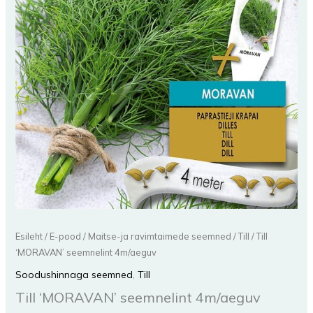
Esileht
/
E-pood
/
Maitse-ja ravimtaimede seemned
/
Till
/ Till
‘MORAVAN’ seemnelint 4m/aeguv
Soodushinnaga seemned
,
Till
Till ‘MORAVAN’ seemnelint 4m/aeguv