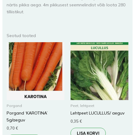
närtis pikka aega. 4m pikkusest seemnelindist võib loota 280
tilliistikut.
Seotud tooted
Porgand
Peet, lehtpeet
Porgand ‘KAROTINA’
Lehtpeet LUCULLUS/ aeguv
5g/aeguv
0,35
€
0,70
€
LISA KORVI