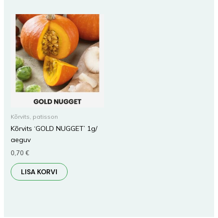
Kõrvits, patisson
Kõrvits ‘GOLD NUGGET’ 1g/
aeguv
0,70
€
LISA KORVI