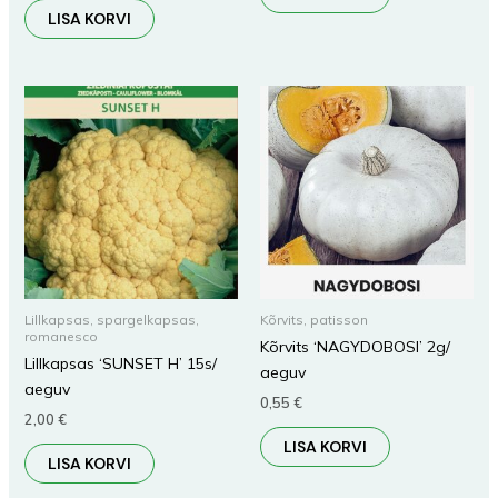
LISA KORVI
Lillkapsas, spargelkapsas,
Kõrvits, patisson
romanesco
Kõrvits ‘NAGYDOBOSI’ 2g/
Lillkapsas ‘SUNSET H’ 15s/
aeguv
aeguv
0,55
€
2,00
€
LISA KORVI
LISA KORVI