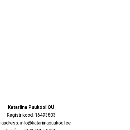
Katariina Puukool OÜ
Registrikood: 16493803
iaadress: info@katariinapuukool.ee