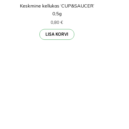
Keskmine kellukas ‘CUP&SAUCER’
0,5g
0,80
€
LISA KORVI