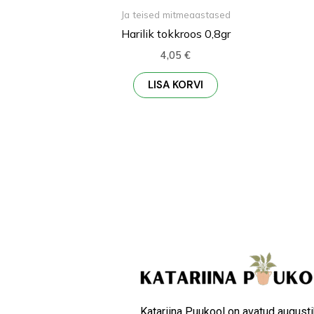
Ja teised mitmeaastased
Harilik tokkroos 0,8gr
4,05
€
LISA KORVI
Katariina Puukool on avatud augusti