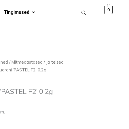
F2'
0
Tingimused
0,2g
kogus
mned
/
Mitmeaastased
/
Ja teised
raudrohi ‘PASTEL F2’ 0,2g
d
 ‘PASTEL F2’ 0,2g
am.