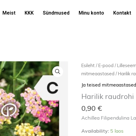
Meist
KKK
Sündmused
Minu konto
Kontakt
Harilik
Esileht
/
E-pood
/
Lillesee
raudrohi
mitmeaastased
/ Harilik 
'PASTEL
Ja teised mitmeaastase
F2'
Harilik raudrohi
0,2g
kogus
0,90
€
Achillea Filipendulina L
Availability:
5 laos