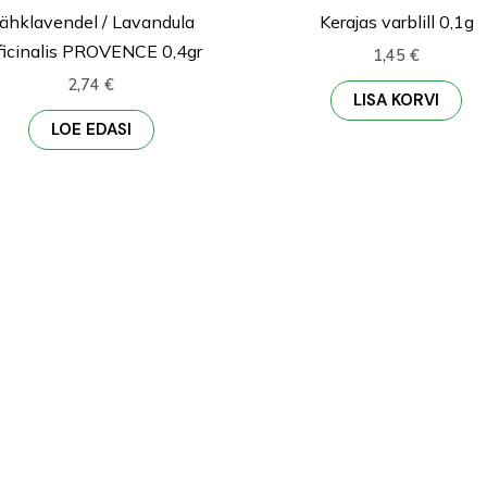
ähklavendel / Lavandula
Kerajas varblill 0,1g
ficinalis PROVENCE 0,4gr
1,45
€
2,74
€
LISA KORVI
LOE EDASI