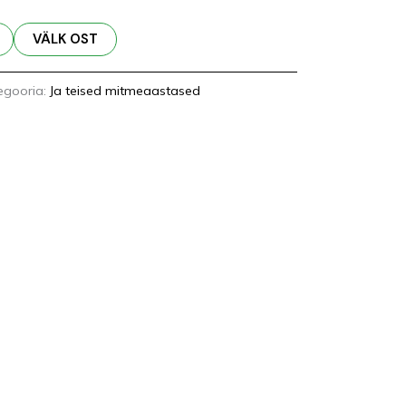
VÄLK OST
egooria:
Ja teised mitmeaastased