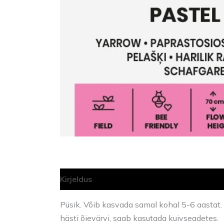
Kirjeldus
Lisainfo
Püsik. Võib kasvada samal kohal 5-6 aastat. 
hästi õievärvi, saab kasutada kuivseadetes.