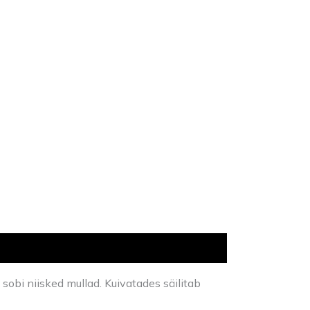
sobi niisked mullad. Kuivatades säilitab