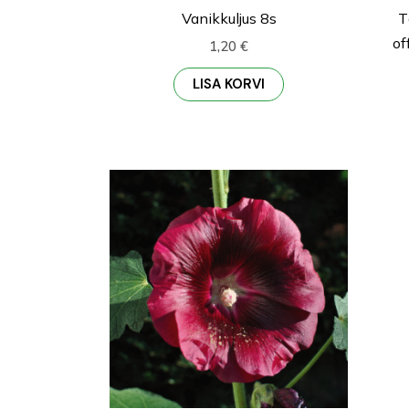
Vanikkuljus 8s
T
of
1,20
€
LISA KORVI