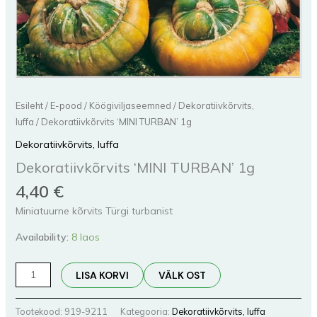
Esileht
/
E-pood
/
Köögiviljaseemned
/
Dekoratiivkõrvits,
luffa
/ Dekoratiivkõrvits ‘MINI TURBAN’ 1g
Dekoratiivkõrvits, luffa
Dekoratiivkõrvits ‘MINI TURBAN’ 1g
4,40
€
Miniatuurne kõrvits Türgi turbanist
Availability:
8 laos
LISA KORVI
VÄLK OST
Tootekood:
919-9211
Kategooria:
Dekoratiivkõrvits, luffa