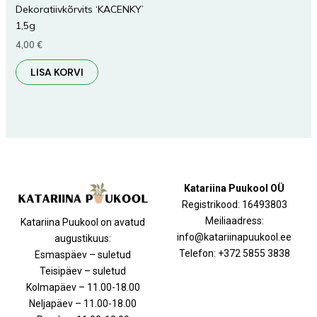
Dekoratiivkõrvits ‘KACENKY’
1,5g
4,00
€
LISA KORVI
Katariina Puukool OÜ
Registrikood: 16493803
Meiliaadress:
Katariina Puukool on avatud
info@katariinapuukool.ee
augustikuus:
Telefon: +372 5855 3838
Esmaspäev – suletud
Teisipäev – suletud
Kolmapäev – 11.00-18.00
Neljapäev – 11.00-18.00