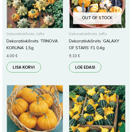
OUT OF STOCK
Dekoratiivkõrvits, luffa
Dekoratiivkõrvits, luffa
Dekoratiivkõrvits ‘TRNOVA
Dekoratiivkõrvits ‘GALAXY
KORUNA’ 1,5g
OF STARS’ F1 0,4g
4,00
€
9,10
€
LISA KORVI
LOE EDASI