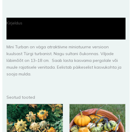
Kirjeldus
Lisainfo
Mini Turban on väga atraktiivne miniatuurne versioon
kuulsast Türgi turbanist. Nagu sultani õukonnas. Viljade
läbimõõt on 13–18 cm. Saab lasta kasvama pergolale või
muule rajatisele venitada. Eelistab päikeselist kasvukohta ja
sooja mulda.
Seotud tooted