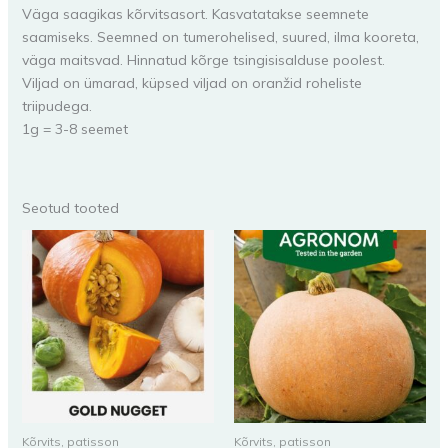
Väga saagikas kõrvitsasort. Kasvatatakse seemnete
saamiseks. Seemned on tumerohelised, suured, ilma kooreta,
väga maitsvad. Hinnatud kõrge tsingisisalduse poolest.
Viljad on ümarad, küpsed viljad on oranžid roheliste
triipudega.
1g = 3-8 seemet
Seotud tooted
Kõrvits, patisson
Kõrvits, patisson