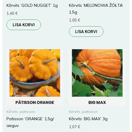
Kõrvits ‘GOLD NUGGET’ 1g
Kõrvits ‘MELONOWA ŽÓŁTA’
1,5g
1,40
€
1,05
€
LISA KORVI
LISA KORVI
Kõrvits, patisson
Kõrvits, patisson
Patisson ‘ORANGE’ 1,5g/
Kõrvits ‘BIG MAX’ 3g
aeguv
1,07
€