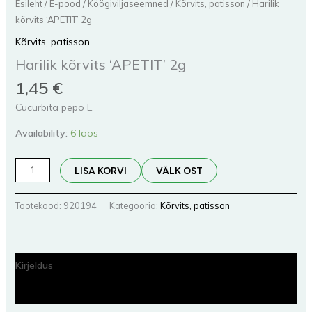
Esileht
/
E-pood
/
Köögiviljaseemned
/
Kõrvits, patisson
/ Harilik
kõrvits ‘APETIT’ 2g
Kõrvits, patisson
Harilik kõrvits ‘APETIT’ 2g
1,45
€
Cucurbita pepo L.
Availability:
6 laos
LISA KORVI
VÄLK OST
Tootekood:
920194
Kategooria:
Kõrvits, patisson
Kirjeldus
Lisainfo