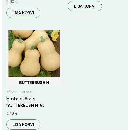
0,60
€
LISA KORVI
LISA KORVI
Kõrvits, patisson
Muskaatkõrvits
‘BUTTERBUSH H’ 5s
1,43
€
LISA KORVI