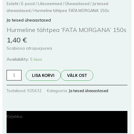
Esileht
/
E-pood
/
Lilleseemned
/
Üheaastased
/
Ja teised
üheaastased
/ Hurmeline tähtpea ‘FATA MORGANA’ 150s
Ja teised üheaastased
Hurmeline tähtpea ‘FATA MORGANA’ 150s
1,40
€
Scabiosa atropurpurea
Availability:
5 laos
LISA KORVI
VÄLK OST
Tootekood:
925632
Kategooria:
Ja teised üheaastased
Kirjeldus
Lisainfo