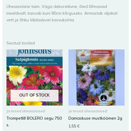
Üheaastane taim, Väga dekoratiivne, õied lõhnavad
meeldivalt, kasvab kuni 80cm kõrguseks. Armastab viljakat
vett ja õhku läbilaskvat kasvukohta.
Seotud tooted
OUT OF STOCK
Ja teised üheaastased
Ja teised üheaastased
Trompetlill BOLERO segu 750
Damaskuse mustköömen 2g
s.
1,55
€