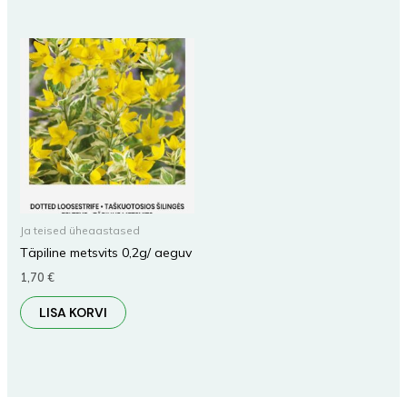
Ja teised üheaastased
Täpiline metsvits 0,2g/ aeguv
1,70
€
LISA KORVI