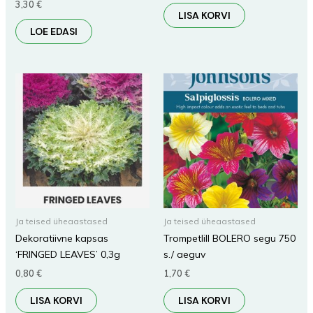
3,30
€
LISA KORVI
LOE EDASI
Ja teised üheaastased
Ja teised üheaastased
Dekoratiivne kapsas
Trompetlill BOLERO segu 750
‘FRINGED LEAVES’ 0,3g
s./ aeguv
0,80
€
1,70
€
LISA KORVI
LISA KORVI