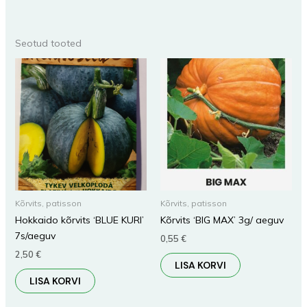
Seotud tooted
Kõrvits, patisson
Kõrvits, patisson
Hokkaido kõrvits ‘BLUE KURI’
Kõrvits ‘BIG MAX’ 3g/ aeguv
7s/aeguv
0,55
€
2,50
€
LISA KORVI
LISA KORVI