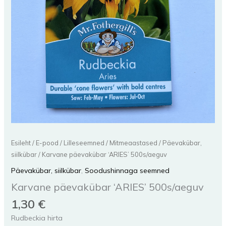
Esileht
/
E-pood
/
Lilleseemned
/
Mitmeaastased
/
Päevakübar,
siilkübar
/ Karvane päevakübar ‘ARIES’ 500s/aeguv
Päevakübar, siilkübar
,
Soodushinnaga seemned
Karvane päevakübar ‘ARIES’ 500s/aeguv
1,30
€
Rudbeckia hirta