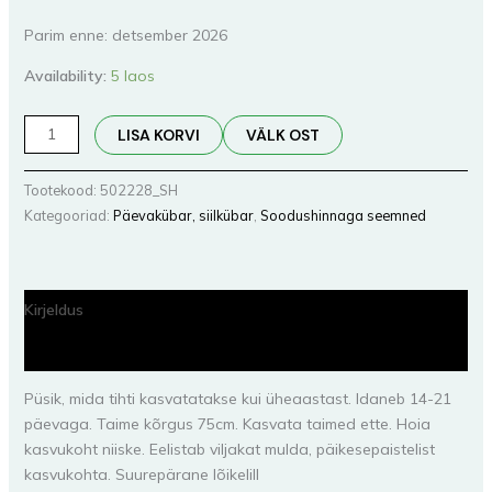
Parim enne: detsember 2026
Availability:
5 laos
LISA KORVI
VÄLK OST
Tootekood:
502228_SH
Kategooriad:
Päevakübar, siilkübar
,
Soodushinnaga seemned
Kirjeldus
Lisainfo
Püsik, mida tihti kasvatatakse kui üheaastast. Idaneb 14-21
päevaga. Taime kõrgus 75cm. Kasvata taimed ette. Hoia
kasvukoht niiske. Eelistab viljakat mulda, päikesepaistelist
kasvukohta. Suurepärane lõikelill