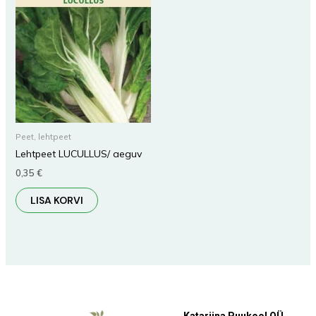
Peet, lehtpeet
Lehtpeet LUCULLUS/ aeguv
0,35
€
LISA KORVI
Katariina Puukool OÜ