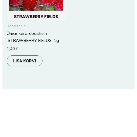
Rebashein
Ümar kerarebashein
‘STRAWBERRY FIELDS’ 1g
1,40
€
LISA KORVI