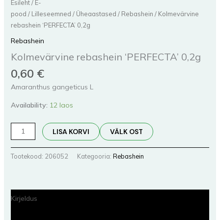
Esileht
/
E-
pood
/
Lilleseemned
/
Üheaastased
/
Rebashein
/ Kolmevärvine
rebashein ‘PERFECTA’ 0,2g
Rebashein
Kolmevärvine rebashein ‘PERFECTA’ 0,2g
0,60
€
Amaranthus gangeticus L
Availability:
12 laos
LISA KORVI
VÄLK OST
Tootekood:
206052
Kategooria:
Rebashein
Kirjeldus
Lisainfo