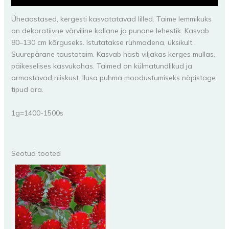
Üheaastased, kergesti kasvatatavad lilled. Taime lemmikuks
on dekoratiivne värviline kollane ja punane lehestik. Kasvab
80–130 cm kõrguseks. Istutatakse rühmadena, üksikult.
Suurepärane taustataim. Kasvab hästi viljakas kerges mullas,
päikeselises kasvukohas. Taimed on külmatundlikud ja
armastavad niiskust. Ilusa puhma moodustumiseks näpistage
tipud ära.
1g=1400-1500s
Seotud tooted