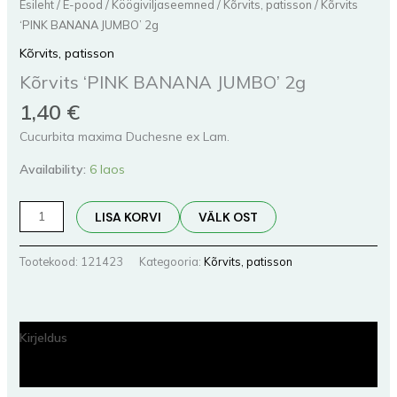
Esileht
/
E-pood
/
Köögiviljaseemned
/
Kõrvits, patisson
/ Kõrvits
‘PINK BANANA JUMBO’ 2g
Kõrvits, patisson
Kõrvits ‘PINK BANANA JUMBO’ 2g
1,40
€
Cucurbita maxima Duchesne ex Lam.
Availability:
6 laos
LISA KORVI
VÄLK OST
Tootekood:
121423
Kategooria:
Kõrvits, patisson
Kirjeldus
Lisainfo