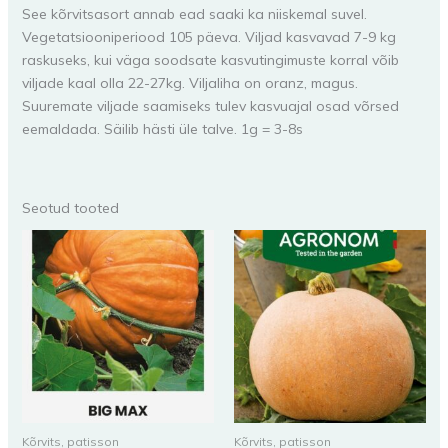
See kõrvitsasort annab ead saaki ka niiskemal suvel.
Vegetatsiooniperiood 105 päeva. Viljad kasvavad 7-9 kg
raskuseks, kui väga soodsate kasvutingimuste korral võib
viljade kaal olla 22-27kg. Viljaliha on oranz, magus.
Suuremate viljade saamiseks tulev kasvuajal osad võrsed
eemaldada. Säilib hästi üle talve. 1g = 3-8s
Seotud tooted
Kõrvits, patisson
Kõrvits, patisson