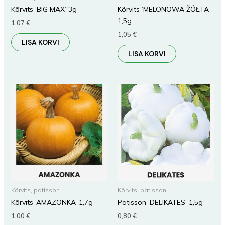
Kõrvits ‘BIG MAX’ 3g
Kõrvits ‘MELONOWA ŽÓŁTA’
1,5g
1,07
€
1,05
€
LISA KORVI
LISA KORVI
Kõrvits, patisson
Kõrvits, patisson
Kõrvits ‘AMAZONKA’ 1,7g
Patisson ‘DELIKATES’ 1,5g
1,00
€
0,80
€