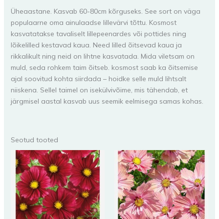
Üheaastane. Kasvab 60-80cm kõrguseks. See sort on väga
populaarne oma ainulaadse lillevärvi tõttu. Kosmost
kasvatatakse tavaliselt lillepeenardes või pottides ning
lõikelilled kestavad kaua. Need lilled õitsevad kaua ja
rikkalikult ning neid on lihtne kasvatada. Mida viletsam on
muld, seda rohkem taim õitseb. kosmost saab ka õitsemise
ajal soovitud kohta siirdada – hoidke selle muld lihtsalt
niiskena. Sellel taimel on isekülvivõime, mis tähendab, et
järgmisel aastal kasvab uus seemik eelmisega samas kohas.
Seotud tooted