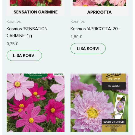
Kosmos
Kosmos
Kosmos ‘SENSATION
Kosmos ‘APRICOTTA’ 20s
CARMINE’ 1g
1,80
€
0,75
€
LISA KORVI
LISA KORVI