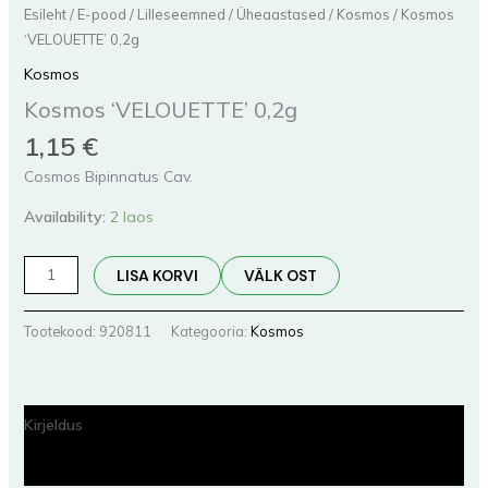
Esileht
/
E-pood
/
Lilleseemned
/
Üheaastased
/
Kosmos
/ Kosmos
‘VELOUETTE’ 0,2g
Kosmos
Kosmos ‘VELOUETTE’ 0,2g
1,15
€
Cosmos Bipinnatus Cav.
Availability:
2 laos
LISA KORVI
VÄLK OST
Tootekood:
920811
Kategooria:
Kosmos
Kirjeldus
Lisainfo