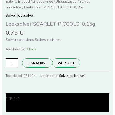
Esileht
/
E-pood
/
Lilleseemned
/
Üheaastased
/
Salvei,
leeksalvei
/ Leeksalvei ‘SCARLET PICCOLO’ 0,15g
Salvei, leeksalvei
Leeksalvei ‘SCARLET PICCOLO’ 0,15g
0,75
€
Salvia splendens Sellow ex Nees
Availability:
9 laos
LISA KORVI
VÄLK OST
Tootekood:
271104
Kategooria:
Salvei, leeksalvei
Kirjeldus
Lisainfo