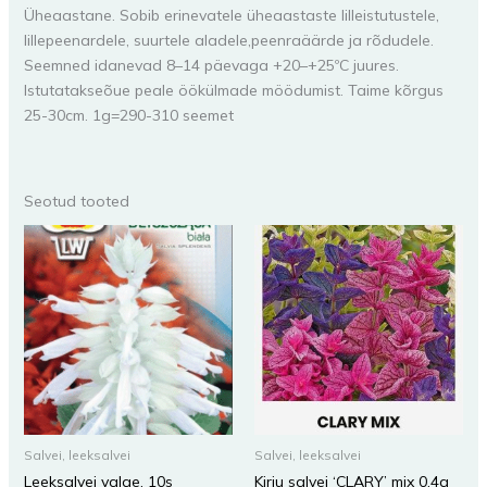
Üheaastane. Sobib erinevatele üheaastaste lilleistutustele,
lillepeenardele, suurtele aladele,peenraäärde ja rõdudele.
Seemned idanevad 8–14 päevaga +20–+25ºC juures.
Istutatakseõue peale öökülmade möödumist. Taime kõrgus
25-30cm. 1g=290-310 seemet
Seotud tooted
Salvei, leeksalvei
Salvei, leeksalvei
Leeksalvei valge, 10s
Kirju salvei ‘CLARY’ mix 0,4g