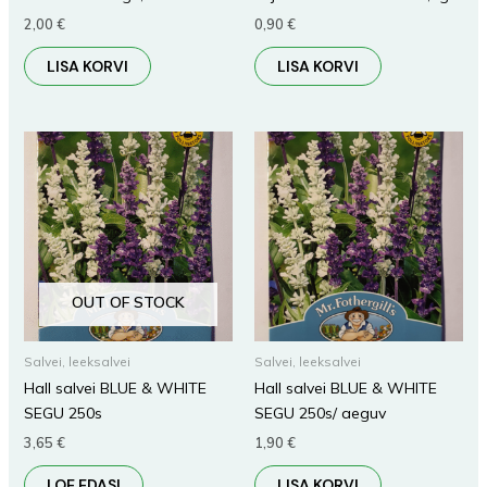
2,00
€
0,90
€
LISA KORVI
LISA KORVI
OUT OF STOCK
Salvei, leeksalvei
Salvei, leeksalvei
Hall salvei BLUE & WHITE
Hall salvei BLUE & WHITE
SEGU 250s
SEGU 250s/ aeguv
3,65
€
1,90
€
LOE EDASI
LISA KORVI