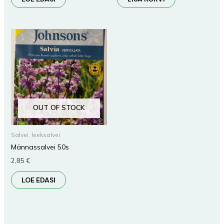
OUT OF STOCK
Salvei, leeksalvei
Männassalvei 50s
2,85
€
LOE EDASI