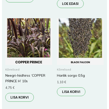
LOE EDASI
Kõrrelised
Kõrrelised
Neegri-hiidhirss ‘COPPER
Harilik sorgo 0,5g
PRINCE H’ 10s
1,10
€
4,75
€
LISA KORVI
LISA KORVI