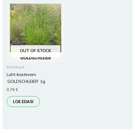
OUT OF STOCK
Kõrrelised
Luht-kastevars
‘GOLDSCHLEIER’ 1g
0,76
€
LOE EDASI