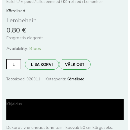
Esileht
/
E-pood
/
Lilleseemned
/
Kõrrelised
/ Lembehein
Kõrrelised
Lembehein
0,80
€
Eragrostis elegants
Availability:
8 laos
LISA KORVI
VÄLK OST
Tootekood:
926011
Kategooria:
Kõrrelised
Kirjeldus
Lisainfo
Dekoratiivne üheaastane taim, kasvab 50 cm kõrguseks.