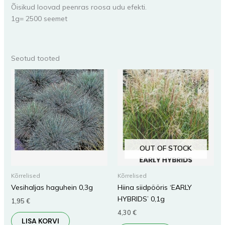
Õisikud loovad peenras roosa udu efekti.
1g= 2500 seemet
Seotud tooted
OUT OF STOCK
Kõrrelised
Kõrrelised
Vesihaljas haguhein 0,3g
Hiina siidpööris ‘EARLY
HYBRIDS’ 0,1g
1,95
€
4,30
€
LISA KORVI