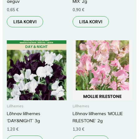
aeguv
MIX’ 2g
0,65
€
0,90
€
LISA KORVI
LISA KORVI
Lillhernes
Lillhernes
Lõhnav lillhernes
Lõhnav lillhernes ‘MOLLIE
‘DAY&NIGHT’ 3g
RILESTONE’ 2g
1,20
€
1,30
€