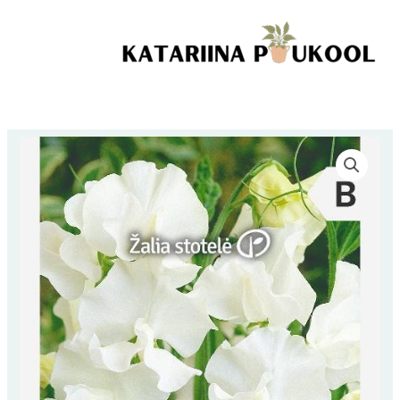
Skip
ENSIGN
to
2g
content
kogus
Lõhnav
lillhernes,
WHITE
ENSIGN
2g
kogus