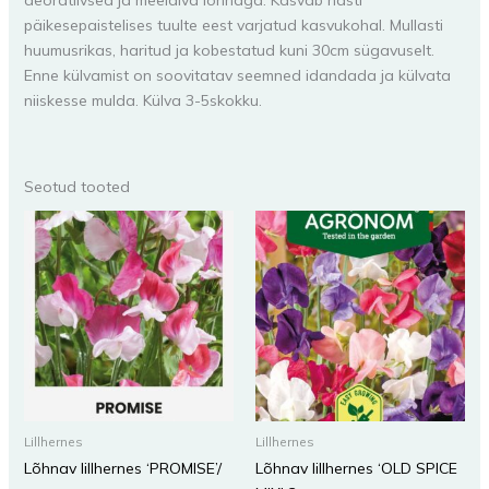
deoratiivsed ja meeldiva lõhnaga. Kasvab hästi
päikesepaistelises tuulte eest varjatud kasvukohal. Mullasti
huumusrikas, haritud ja kobestatud kuni 30cm sügavuselt.
Enne külvamist on soovitatav seemned idandada ja külvata
niiskesse mulda. Külva 3-5skokku.
Seotud tooted
Lillhernes
Lillhernes
Lõhnav lillhernes ‘PROMISE’/
Lõhnav lillhernes ‘OLD SPICE