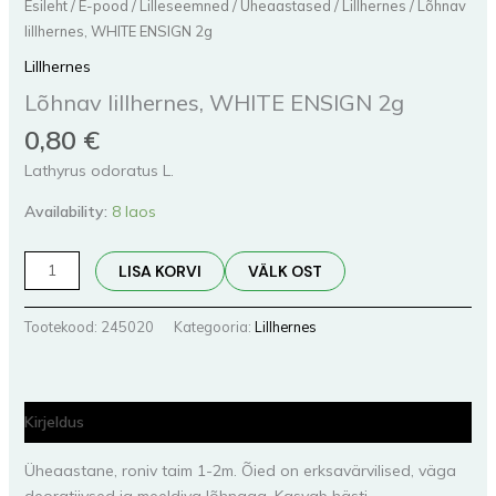
Esileht
/
E-pood
/
Lilleseemned
/
Üheaastased
/
Lillhernes
/ Lõhnav
lillhernes, WHITE ENSIGN 2g
Lillhernes
Lõhnav lillhernes, WHITE ENSIGN 2g
0,80
€
Lathyrus odoratus L.
Availability:
8 laos
LISA KORVI
VÄLK OST
Tootekood:
245020
Kategooria:
Lillhernes
Kirjeldus
Üheaastane, roniv taim 1-2m. Õied on erksavärvilised, väga