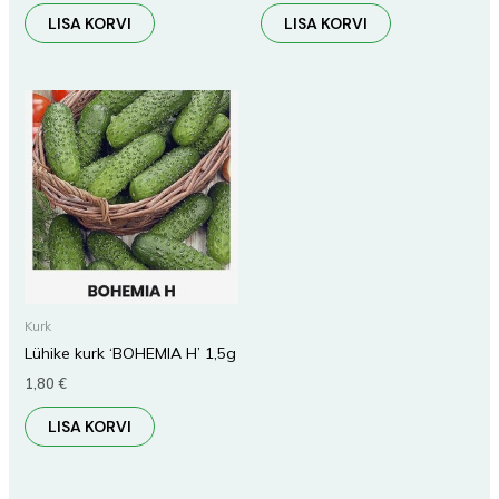
LISA KORVI
LISA KORVI
Kurk
Lühike kurk ‘BOHEMIA H’ 1,5g
1,80
€
LISA KORVI