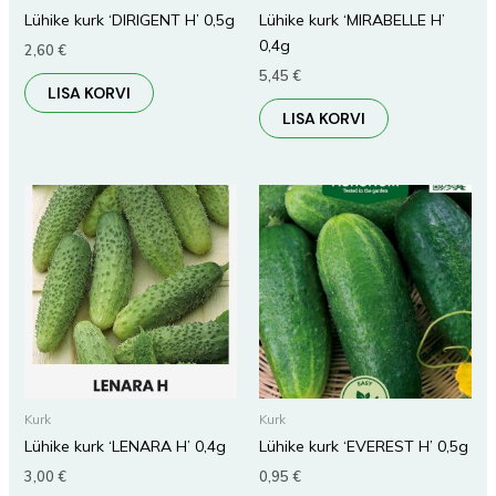
Lühike kurk ‘DIRIGENT H’ 0,5g
Lühike kurk ‘MIRABELLE H’
0,4g
2,60
€
5,45
€
LISA KORVI
LISA KORVI
Kurk
Kurk
Lühike kurk ‘LENARA H’ 0,4g
Lühike kurk ‘EVEREST H’ 0,5g
3,00
€
0,95
€