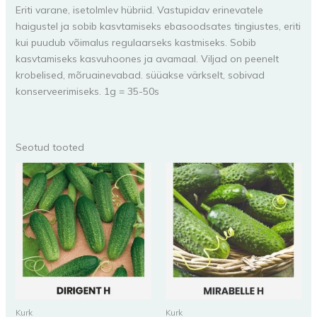
Eriti varane, isetolmlev hübriid. Vastupidav erinevatele
haigustel ja sobib kasvtamiseks ebasoodsates tingiustes, eriti
kui puudub võimalus regulaarseks kastmiseks. Sobib
kasvtamiseks kasvuhoones ja avamaal. Viljad on peenelt
krobelised, mõruainevabad. süüakse värkselt, sobivad
konserveerimiseks. 1g = 35-50s
Seotud tooted
Kurk
Kurk