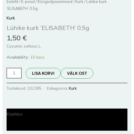
Esileht
/
E-pood
/
Köögiviljaseemned
/
Kurk
/ Lühike kurk
‘ELISABETH’ 0,5g
Kurk
Lühike kurk ‘ELISABETH’ 0,5g
1,50
€
Cucumis sativus L.
Availability:
10 laos
LISA KORVI
VÄLK OST
Tootekood:
102385
Kategooria:
Kurk
Kirjeldus
Lisainfo