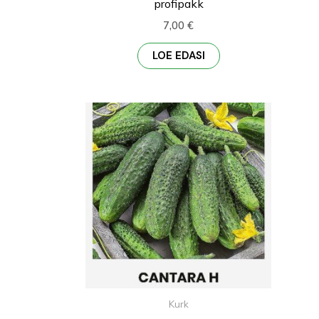
profipakk
7,00
€
LOE EDASI
Kurk