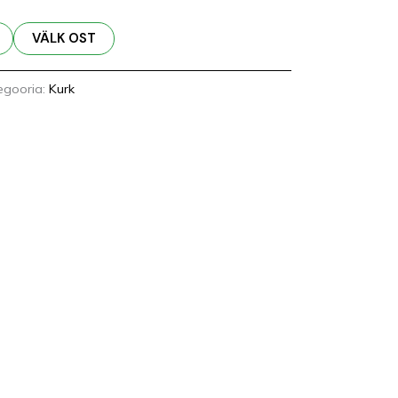
VÄLK OST
egooria:
Kurk