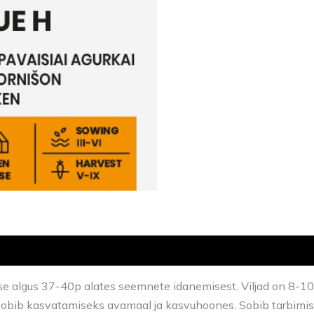
tuse algus 37-40p alates seemnete idanemisest. Viljad on 8-
bib kasvatamiseks avamaal ja kasvuhoones. Sobib tarbimiseks