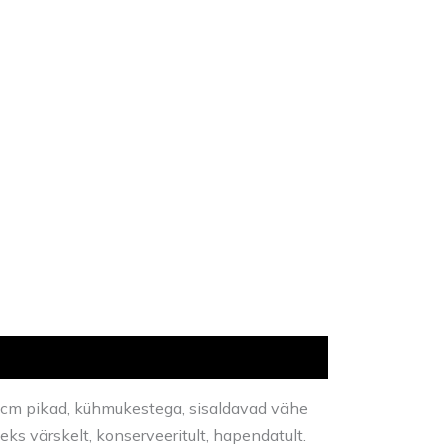
10cm pikad, kühmukestega, sisaldavad vähe
 värskelt, konserveeritult, hapendatult.