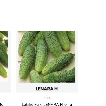
Kurk
4g
Lühike kurk ‘LENARA H’ 0,4g