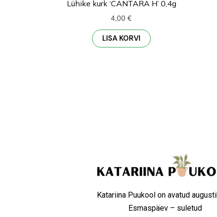
Lühike kurk ‘CANTARA H’ 0,4g
4,00
€
LISA KORVI
Katariina Puukool on avatud augusti
Esmaspäev – suletud