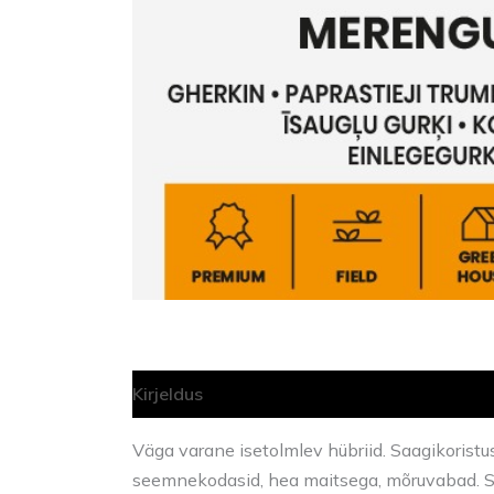
Kirjeldus
Lisainfo
Väga varane isetolmlev hübriid. Saagikoris
seemnekodasid, hea maitsega, mõruvabad. So