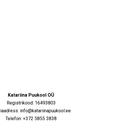
Katariina Puukool OÜ
Registrikood: 16493803
iaadress: info@katariinapuukool.ee
Telefon: +372 5855 3838