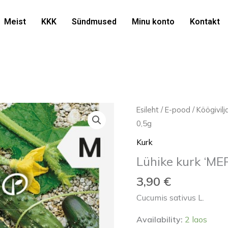
Meist
KKK
Sündmused
Minu konto
Kontakt
Lühike
Esileht
/
E-pood
/
Köögivil
kurk
0,5g
'MERENGUE
Kurk
H'
Lühike kurk ‘M
0,5g
kogus
3,90
€
Cucumis sativus L.
Availability:
2 laos