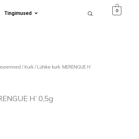
H'
0
Tingimused
0,5g
kogus
jaseemned
/
Kurk
/ Lühike kurk ‘MERENGUE H’
ERENGUE H’ 0,5g