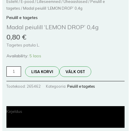
Esileht
/
E-pood
/
Lilleseemned
/
Üheaastased
/
Peiulill e
tagetes
/ Madal peiulill ‘LEMON DROP’ 0,4g
Peiulill e tagetes
Madal peiulill ‘LEMON DROP’ 0,4g
0,80
€
Tagetes patula L.
Availability:
5 laos
LISA KORVI
VÄLK OST
Tootekood:
265462
Kategooria:
Peiulill e tagetes
Kirjeldus
Lisainfo