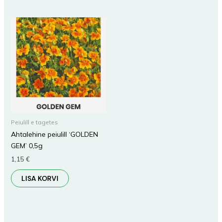
Peiulill e tagetes
Ahtalehine peiulill ‘GOLDEN
GEM’ 0,5g
1,15
€
LISA KORVI