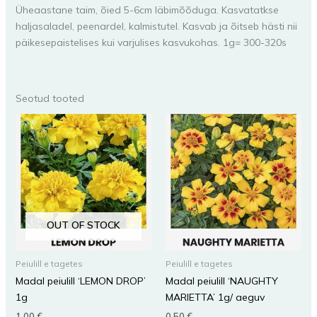
Üheaastane taim, õied 5-6cm läbimõõduga. Kasvatatkse
haljasaladel, peenardel, kalmistutel. Kasvab ja õitseb hästi nii
päikesepaistelises kui varjulises kasvukohas. 1g= 300-320s
Seotud tooted
OUT OF STOCK
Peiulill e tagetes
Peiulill e tagetes
Madal peiulill ‘LEMON DROP’
Madal peiulill ‘NAUGHTY
1g
MARIETTA’ 1g/ aeguv
1,00
€
0,50
€