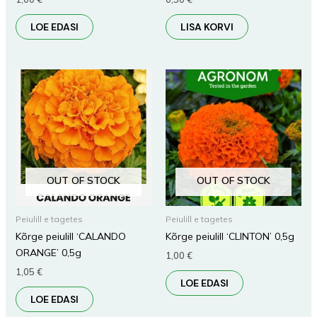
LOE EDASI
LISA KORVI
OUT OF STOCK
OUT OF STOCK
Peiulill e tagetes
Peiulill e tagetes
Kõrge peiulill ‘CALANDO
Kõrge peiulill ‘CLINTON’ 0,5g
ORANGE’ 0,5g
1,00
€
1,05
€
LOE EDASI
LOE EDASI