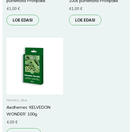
puhtimata Profipakk
100s puhtimata Profipakk
41,00
€
41,00
€
LOE EDASI
LOE EDASI
Hernes, uba
Aedhernes ‘KELVEDON
WONDER’ 100g
4,00
€