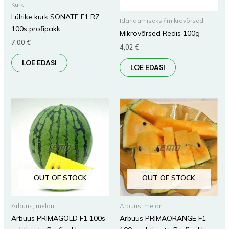
Kurk
Lühike kurk SONATE F1 RZ
Idandamiseks / mikrovõrsed
100s profipakk
Mikrovõrsed Redis 100g
7,00
€
4,02
€
LOE EDASI
LOE EDASI
OUT OF STOCK
OUT OF STOCK
Arbuus, melon
Arbuus, melon
Arbuus PRIMAGOLD F1 100s
Arbuus PRIMAORANGE F1