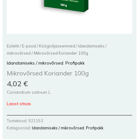
Esileht
/
E-pood
/
Köögiviljaseemned
/
Idandamiseks /
mikrovõrsed
/ Mikrovõrsed Koriander 100g
Idandamiseks / mikrovõrsed
,
Profipakk
Mikrovõrsed Koriander 100g
4,02
€
Coriandrum sativum L.
Laost otsas
Tootekood:
921153
Kategooriad:
Idandamiseks / mikrovõrsed
,
Profipakk