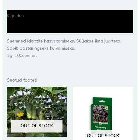
Kirjeldus
Lisainfo
Seemned idantite kasvatamiseks. Süüakse ilma juurteta.
Sobib aastaringseks külvamiseks.
1g=100seemet
Seotud tooted
OUT OF STOCK
OUT OF STOCK