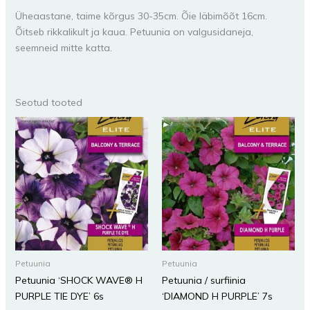
Üheaastane, taime kõrgus 30-35cm. Õie läbimõõt 16cm.
Õitseb rikkalikult ja kaua. Petuunia on valgusidaneja,
seemneid mitte katta.
Seotud tooted
Petuunia
Petuunia
Petuunia ‘SHOCK WAVE® H
Petuunia / surfiinia
PURPLE TIE DYE’ 6s
‘DIAMOND H PURPLE’ 7s