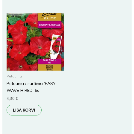
Petuunia
Petuunia / surfiinia ‘EASY
WAVE H RED’ 6s
4,30
€
LISA KORVI