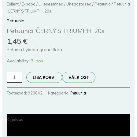
Esileht
/
E-pood
/
Lilleseemned
/
Üheaastased
/
Petuunia
/ Petuunia
‘ČERNÝ’S TRIUMPH’ 20s
Petuunia
Petuunia ‘ČERNÝ’S TRIUMPH’ 20s
1,45
€
Petunia hybrida grandiflora
Availability:
3 laos
LISA KORVI
VÄLK OST
Tootekood:
920842
Kategooria:
Petuunia
Kirjeldus
Lisainfo