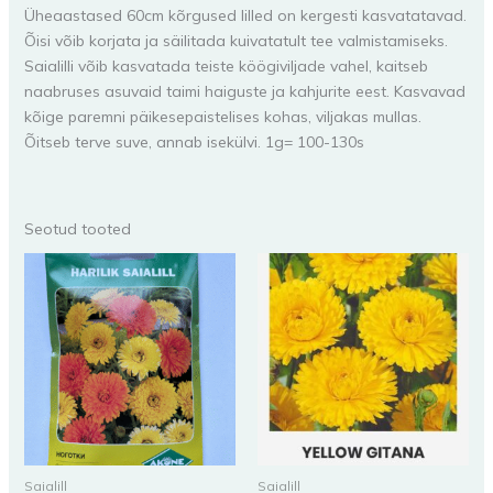
Üheaastased 60cm kõrgused lilled on kergesti kasvatatavad.
Õisi võib korjata ja säilitada kuivatatult tee valmistamiseks.
Saialilli võib kasvatada teiste köögiviljade vahel, kaitseb
naabruses asuvaid taimi haiguste ja kahjurite eest. Kasvavad
kõige paremni päikesepaistelises kohas, viljakas mullas.
Õitseb terve suve, annab isekülvi. 1g= 100-130s
Seotud tooted
Saialill
Saialill