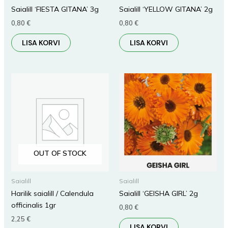
Saialill ‘FIESTA GITANA’ 3g
Saialill ‘YELLOW GITANA’ 2g
0,80
€
0,80
€
LISA KORVI
LISA KORVI
OUT OF STOCK
Saialill
Saialill
Harilik saialill / Calendula
Saialill ‘GEISHA GIRL’ 2g
officinalis 1gr
0,80
€
2,25
€
LISA KORVI