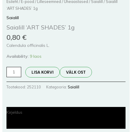
Esileht
/
E-pood
/
Lilleseemned
/
Üheaastased
/
Saialill
/ Saialill
‘ART SHADES’ 1g
Saialill
Saialill ‘ART SHADES’ 1g
0,80
€
Calendula officinalis L.
Availability:
9 laos
LISA KORVI
VÄLK OST
Tootekood:
252110
Kategooria:
Saialill
Kirjeldus
Lisainfo