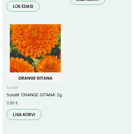
LOE EDASI
Saialill
Saialill ‘ORANGE GITANA’ 2g
0,80
€
LISA KORVI