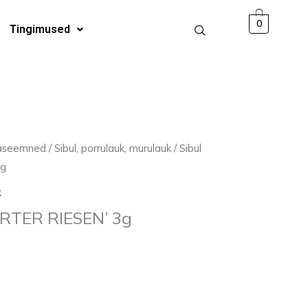
3g
0
Tingimused
kogus
jaseemned
/
Sibul, porrulauk, murulauk
/ Sibul
3g
k
RTER RIESEN’ 3g