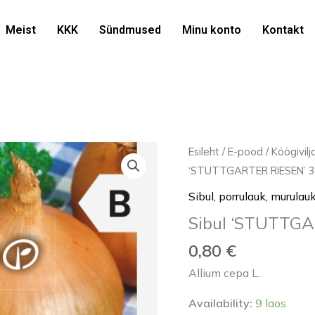
Meist
KKK
Sündmused
Minu konto
Kontakt
Sibul
Esileht
/
E-pood
/
Köögivil
'STUTTGARTER
‘STUTTGARTER RIESEN’ 
RIESEN'
Sibul, porrulauk, murulau
3g
Sibul ‘STUTTGA
kogus
0,80
€
Allium cepa L.
Availability:
9 laos