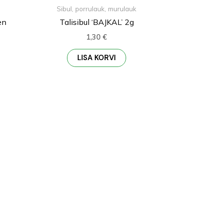
Sibul, porrulauk, murulauk
en
Talisibul ‘BAJKAL’ 2g
1,30
€
LISA KORVI