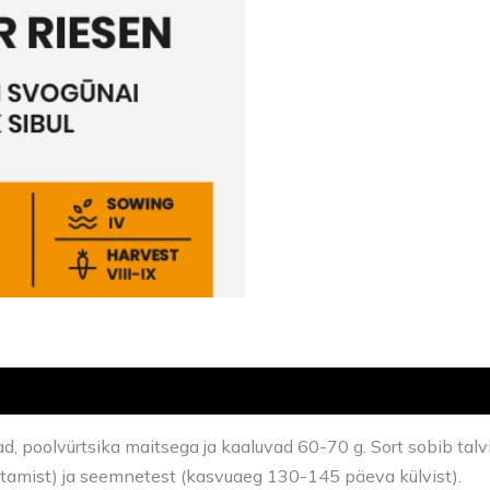
ad, poolvürtsika maitsega ja kaaluvad 60-70 g. Sort sobib tal
tamist) ja seemnetest (kasvuaeg 130-145 päeva külvist).