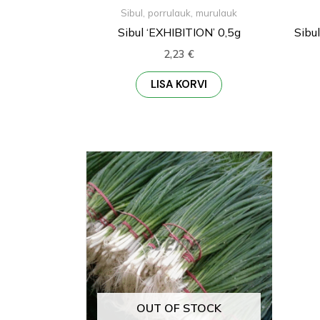
Sibul, porrulauk, murulauk
Sibul ‘EXHIBITION’ 0,5g
Sibu
2,23
€
LISA KORVI
OUT OF STOCK