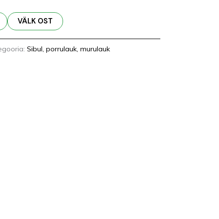
VÄLK OST
egooria:
Sibul, porrulauk, murulauk