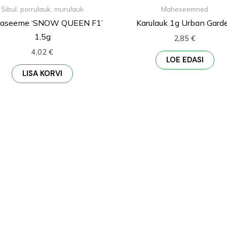
Sibul, porrulauk, murulauk
Maheseemned
laseeme ‘SNOW QUEEN F1’
Karulauk 1g Urban Gard
1,5g
2,85
€
4,02
€
LOE EDASI
LISA KORVI