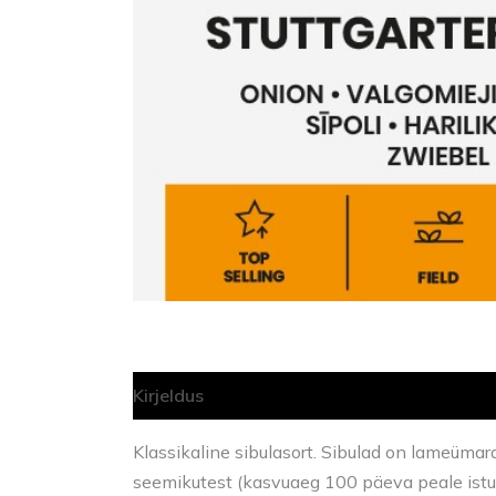
Kirjeldus
Lisainfo
Klassikaline sibulasort. Sibulad on lameümar
seemikutest (kasvuaeg 100 päeva peale istu