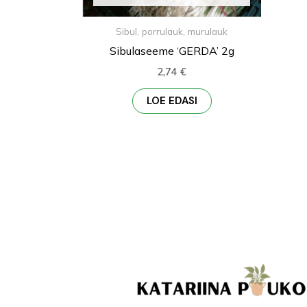
Sibul, porrulauk, murulauk
Sibulaseeme ‘GERDA’ 2g
2,74
€
LOE EDASI