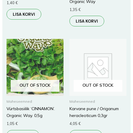
Organic Way
1,40
€
1,35
€
LISA KORVI
LISA KORVI
OUT OF STOCK
OUT OF STOCK
Maheseemned
Maheseemned
Vürtsbasiilik ‘CINNAMON’.
Karvane pune / Origanum
Organic Way. 0,5g
heracleoticum 0,3gr
1,05
€
4,05
€