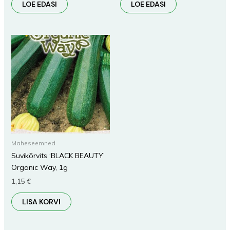
LOE EDASI
LOE EDASI
Maheseemned
Suvikõrvits ‘BLACK BEAUTY’
Organic Way, 1g
1,15
€
LISA KORVI