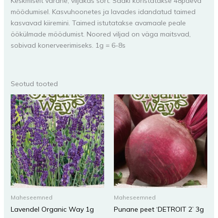
Keskmiselt varane, viljakas sort. Saaki koristatakse 48päeva
möödumisel. Kasvuhoonetes ja lavades idandatud taimed
kasvavad kiiremini. Taimed istutatakse avamaale peale
öökülmade möödumist. Noored viljad on väga maitsvad,
sobivad konerveerimiseks. 1g = 6-8s
Seotud tooted
Maheseemned
Maheseemned
Lavendel Organic Way 1g
Punane peet ‘DETROIT 2’ 3g