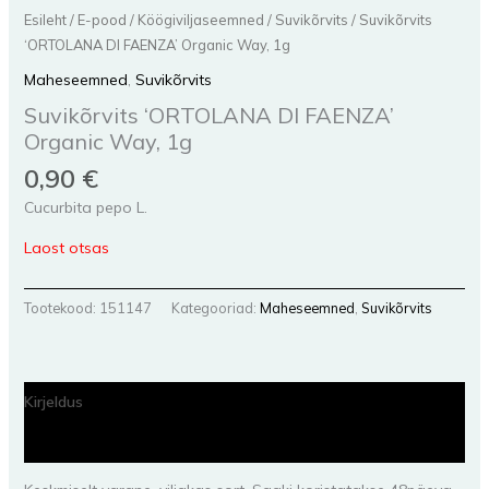
Esileht
/
E-pood
/
Köögiviljaseemned
/
Suvikõrvits
/ Suvikõrvits
‘ORTOLANA DI FAENZA’ Organic Way, 1g
Maheseemned
,
Suvikõrvits
Suvikõrvits ‘ORTOLANA DI FAENZA’
Organic Way, 1g
0,90
€
Cucurbita pepo L.
Laost otsas
Tootekood:
151147
Kategooriad:
Maheseemned
,
Suvikõrvits
Kirjeldus
Lisainfo