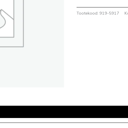
Tootekood:
919-5917
K