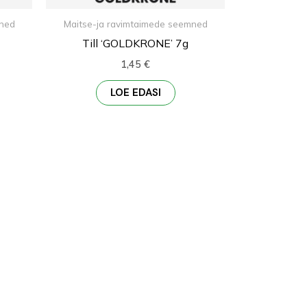
mned
Maitse-ja ravimtaimede seemned
Till ‘GOLDKRONE’ 7g
1,45
€
LOE EDASI