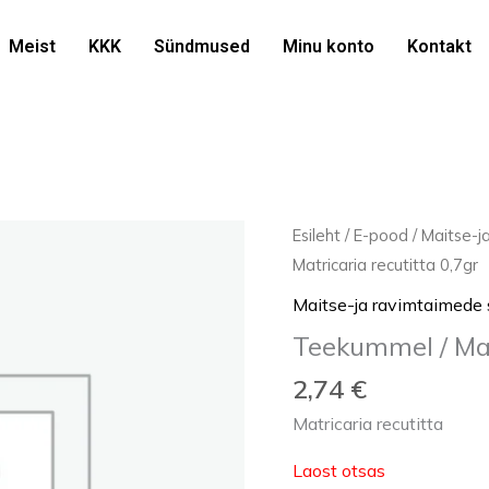
Meist
KKK
Sündmused
Minu konto
Kontakt
Esileht
/
E-pood
/
Maitse-
Matricaria recutitta 0,7gr
Maitse-ja ravimtaimed
Teekummel / Mat
2,74
€
Matricaria recutitta
Laost otsas