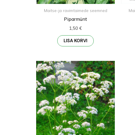
Maitse-ja ravimtaimede seemned
Mai
Piparmünt
1,50
€
LISA KORVI