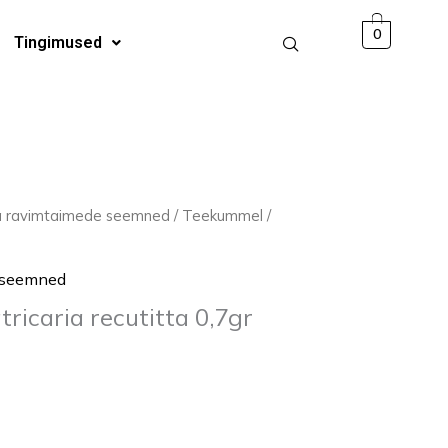
0
Tingimused
ja ravimtaimede seemned
/ Teekummel /
e seemned
ricaria recutitta 0,7gr