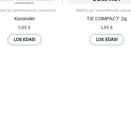
tse-ja ravimtaimede seemned
Maitse-ja ravimtaimede see
Koriander
Till ‘COMPACT’ 2g
0,85
€
1,95
€
LOE EDASI
LOE EDASI