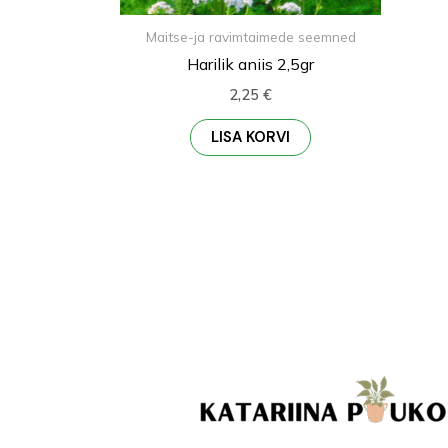
Maitse-ja ravimtaimede seemned
Harilik aniis 2,5gr
2,25
€
LISA KORVI