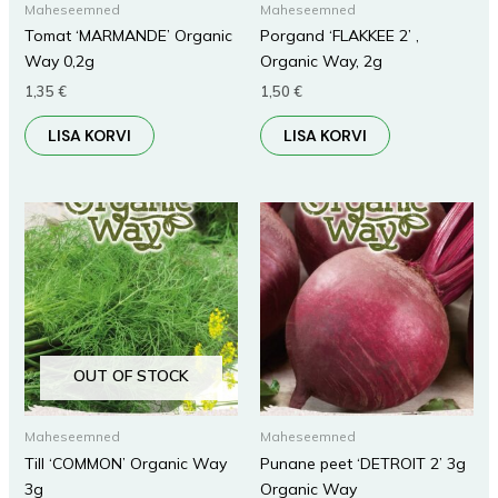
Maheseemned
Maheseemned
Tomat ‘MARMANDE’ Organic
Porgand ‘FLAKKEE 2’ ,
Way 0,2g
Organic Way, 2g
1,35
€
1,50
€
LISA KORVI
LISA KORVI
OUT OF STOCK
Maheseemned
Maheseemned
Till ‘COMMON’ Organic Way
Punane peet ‘DETROIT 2’ 3g
3g
Organic Way