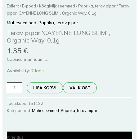
Esileht
/
E-pood
/
Köögiviljaseemned
/
Paprika, terav pipar
/ Terav
pipar ‘CAYENNE LONG SLIM’ , Organic Way. 0,1g
Maheseemned
,
Paprika, terav pipar
Terav pipar ‘CAYENNE LONG SLIM’ ,
Organic Way. 0,1g
1,35
€
Capsicum annuum L.
Availability:
7 laos
LISA KORVI
VÄLK OST
Tootekood:
151192
Kategooriad:
Maheseemned
,
Paprika, terav pipar
Kirjeldus