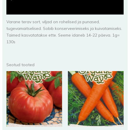
Lisainfo
Varane terav sort, viljad on rohelised ja punased,
tugevamaitselised. Sobib konserveerimiseks ja kuivatamiseks.
Taimed kasvatatakse ette. Seeme idaneb 14-22 päeva. 1g=
130s
Seotud tooted