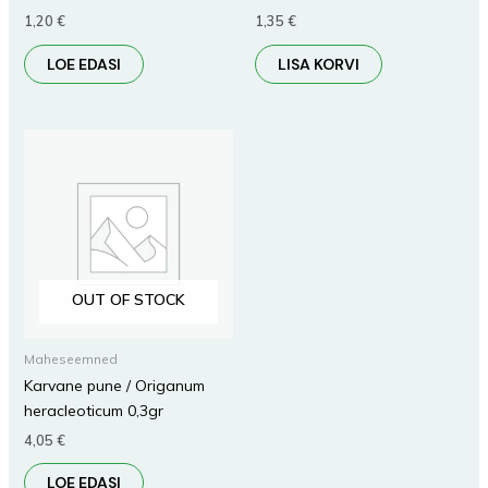
1,20
€
1,35
€
LOE EDASI
LISA KORVI
OUT OF STOCK
Maheseemned
Karvane pune / Origanum
heracleoticum 0,3gr
4,05
€
LOE EDASI