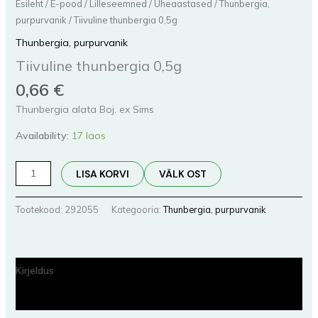
Esileht
/
E-pood
/
Lilleseemned
/
Üheaastased
/
Thunbergia,
purpurvanik
/ Tiivuline thunbergia 0,5g
Thunbergia, purpurvanik
Tiivuline thunbergia 0,5g
0,66
€
Thunbergia alata Boj. ex Sims
Availability:
17 laos
LISA KORVI
VÄLK OST
Tootekood:
292055
Kategooria:
Thunbergia, purpurvanik
Kirjeldus
Lisainfo