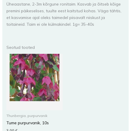
Üheaastane, 2-3m kõrgune ronitaim. Kasvab ja õitseb kõige
premini päikeselises, tuulte eest kaitstud kohas. Väga tähtis,
et kasvamise ajal oleks taimedel piisavalt niiskust ja
toitaineid. Taim ei ole külmakindel. 1g= 35-40s
Seotud tooted
Thunbergia, purpurvanik
Tume purpurvanik, 10s
3,00
€