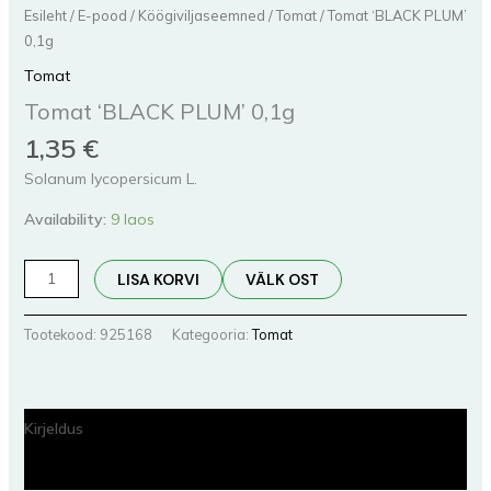
Esileht
/
E-pood
/
Köögiviljaseemned
/
Tomat
/ Tomat ‘BLACK PLUM’
0,1g
Tomat
Tomat ‘BLACK PLUM’ 0,1g
1,35
€
Solanum lycopersicum L.
Availability:
9 laos
LISA KORVI
VÄLK OST
Tootekood:
925168
Kategooria:
Tomat
Kirjeldus
Lisainfo