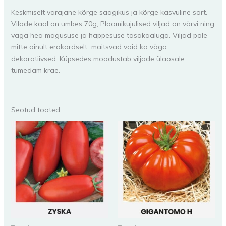
Keskmiselt varajane kõrge saagikus ja kõrge kasvuline sort.
Vilade kaal on umbes 70g, Ploomikujulised viljad on värvi ning
väga hea magususe ja happesuse tasakaaluga. Viljad pole
mitte ainult erakordselt maitsvad vaid ka väga
dekoratiivsed. Küpsedes moodustab viljade ülaosale
tumedam krae.
Seotud tooted