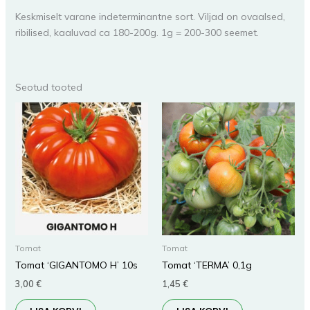
Keskmiselt varane indeterminantne sort. Viljad on ovaalsed,
ribilised, kaaluvad ca 180-200g. 1g = 200-300 seemet.
Seotud tooted
Tomat
Tomat
Tomat ‘GIGANTOMO H’ 10s
Tomat ‘TERMA’ 0,1g
3,00
€
1,45
€