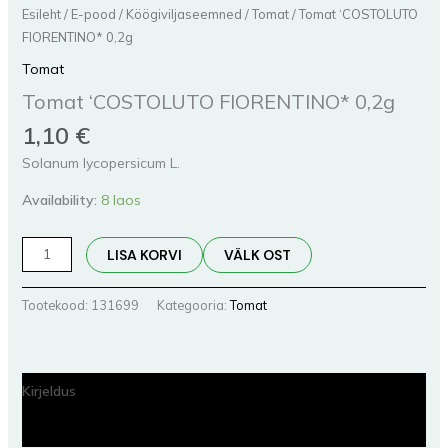
Esileht
/
E-pood
/
Köögiviljaseemned
/
Tomat
/ Tomat ‘COSTOLUTO
FIORENTINO* 0,2g
Tomat
Tomat ‘COSTOLUTO FIORENTINO* 0,2g
1,10
€
Solanum lycopersicum L.
Availability:
8 laos
LISA KORVI
VÄLK OST
Tootekood:
131699
Kategooria:
Tomat
Kirjeldus
Lisainfo