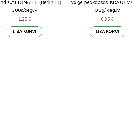
nd ‘CALTONA F1’ (Berlin F1)
Valge peakapsas ‘KRAUTMA
300s/aeguv
0,1g/ aeguv
1,25
€
0,95
€
LISA KORVI
LISA KORVI