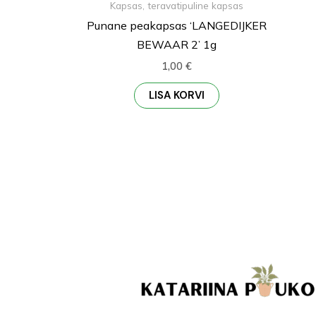
Kapsas, teravatipuline kapsas
Punane peakapsas ‘LANGEDIJKER
BEWAAR 2’ 1g
1,00
€
LISA KORVI