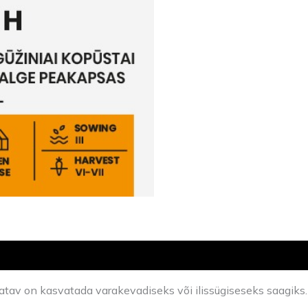
atav on kasvatada varakevadiseks või ilissügiseseks saagiks.