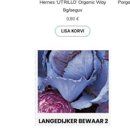
Hernes ‘UTRILLO’ Organic Way
Porga
8g/aeguv
0,80
€
LISA KORVI