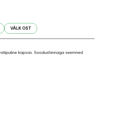
VÄLK OST
vatipuline kapsas
,
Soodushinnaga seemned