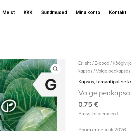
Meist
KKK
Sündmused
Minu konto
Kontakt
Valge
Esileht
/
E-pood
/
Köögivil
peakapsas
kapsas
/ Valge peakapsas 
'JETMA
Kapsas, teravatipuline 
H'
Valge peakapsas
0,1g/
aeguv
0,75
€
kogus
Brassica oleracea L.
Parim enne: juuli 2026