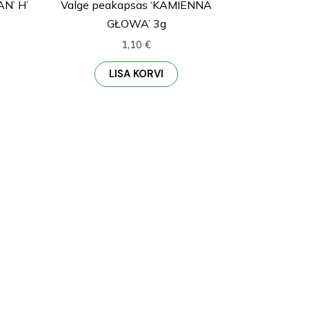
N’ H’
Valge peakapsas ‘KAMIENNA
GŁOWA’ 3g
1,10
€
LISA KORVI