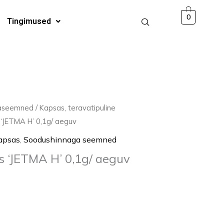
H'
0
Tingimused
0,1g/
aeguv
kogus
jaseemned
/
Kapsas, teravatipuline
‘JETMA H’ 0,1g/ aeguv
kapsas
,
Soodushinnaga seemned
 ‘JETMA H’ 0,1g/ aeguv