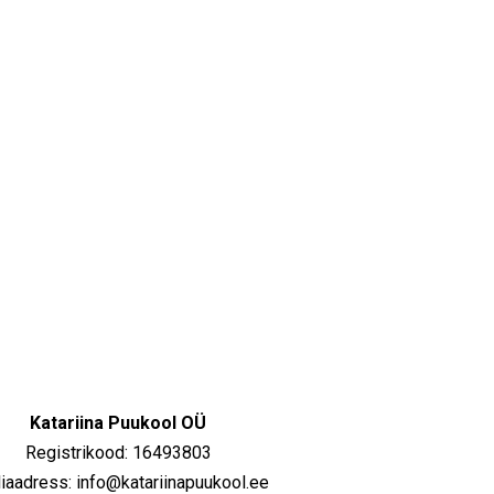
Katariina Puukool OÜ
Registrikood: 16493803
iaadress: info@katariinapuukool.ee