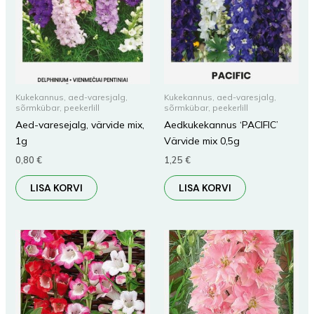
Kukekannus, aed-varesjalg,
Kukekannus, aed-varesjalg,
sõrmkübar, peekerlill
sõrmkübar, peekerlill
Aed-varesejalg, värvide mix,
Aedkukekannus ‘PACIFIC’
1g
Värvide mix 0,5g
0,80
€
1,25
€
LISA KORVI
LISA KORVI