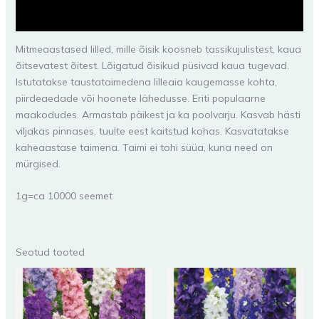
Lisainfo
Mitmeaastased lilled, mille õisik koosneb tassikujulistest, kaua
õitsevatest õitest. Lõigatud õisikud püsivad kaua tugevad.
Istutatakse taustataimedena lilleaia kaugemasse kohta,
piirdeaedade või hoonete lähedusse. Eriti populaarne
maakodudes. Armastab päikest ja ka poolvarju. Kasvab hästi
viljakas pinnases, tuulte eest kaitstud kohas. Kasvatatakse
kaheaastase taimena. Taimi ei tohi süüa, kuna need on
mürgised.
1g=ca 10000 seemet
Seotud tooted