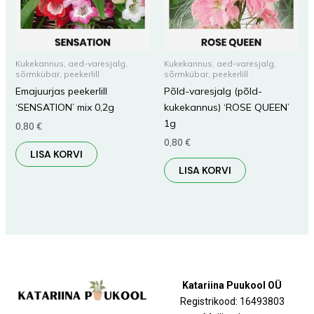
Kukekannus, aed-varesjalg,
Kukekannus, aed-varesjalg,
sõrmkübar, peekerlill
sõrmkübar, peekerlill
Emajuurjas peekerlill
Põld-varesjalg (põld-
‘SENSATION’ mix 0,2g
kukekannus) ‘ROSE QUEEN’
1g
0,80
€
0,80
€
LISA KORVI
LISA KORVI
Katariina Puukool OÜ
Registrikood: 16493803