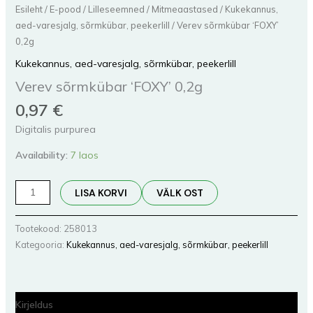
Esileht
/
E-pood
/
Lilleseemned
/
Mitmeaastased
/
Kukekannus,
aed-varesjalg, sõrmkübar, peekerlill
/ Verev sõrmkübar ‘FOXY’
0,2g
Kukekannus, aed-varesjalg, sõrmkübar, peekerlill
Verev sõrmkübar ‘FOXY’ 0,2g
0,97
€
Digitalis purpurea
Availability:
7 laos
LISA KORVI
VÄLK OST
Tootekood:
258013
Kategooria:
Kukekannus, aed-varesjalg, sõrmkübar, peekerlill
Kirjeldus