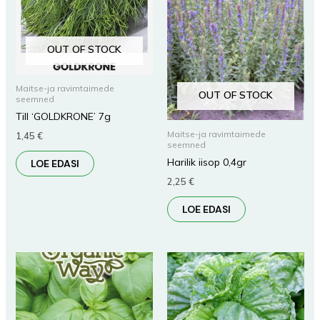
OUT OF STOCK
Maitse-ja ravimtaimede
OUT OF STOCK
seemned
Till ‘GOLDKRONE’ 7g
Maitse-ja ravimtaimede
1,45
€
seemned
Harilik iisop 0,4gr
LOE EDASI
2,25
€
LOE EDASI