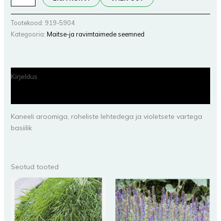
Tootekood:
919-5904
Kategooria:
Maitse-ja ravimtaimede seemned
Kirjeldus
Lisainfo
Kaneeli aroomiga, roheliste lehtedega ja violetsete vartega
basiilik
Seotud tooted