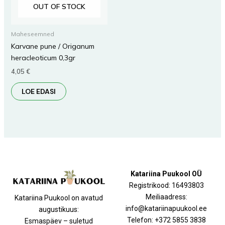
OUT OF STOCK
Maheseemned
Karvane pune / Origanum
heracleoticum 0,3gr
4,05
€
LOE EDASI
Katariina Puukool OÜ
Registrikood: 16493803
Meiliaadress:
Katariina Puukool on avatud
info@katariinapuukool.ee
augustikuus:
Telefon: +372 5855 3838
Esmaspäev – suletud