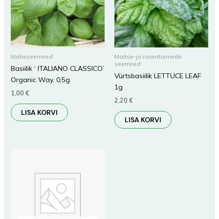
Maheseemned
Maitse-ja ravimtaimede
seemned
Basiilik ‘ ITALIANO CLASSICO’
Vürtsbasiilik LETTUCE LEAF
Organic Way. 0,5g
1g
1,00
€
2,20
€
LISA KORVI
LISA KORVI