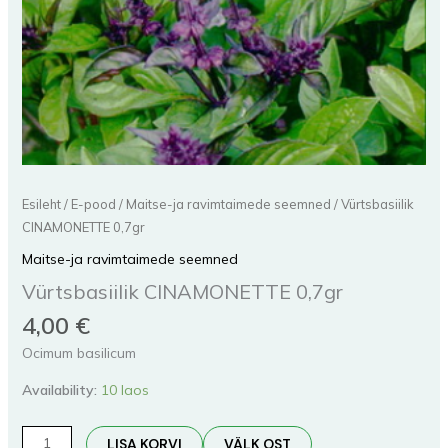
Esileht
/
E-pood
/
Maitse-ja ravimtaimede seemned
/ Vürtsbasiilik
CINAMONETTE 0,7gr
Maitse-ja ravimtaimede seemned
Vürtsbasiilik CINAMONETTE 0,7gr
4,00
€
Ocimum basilicum
Availability:
10 laos
LISA KORVI
VÄLK OST