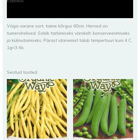
Kirjeldus
Lisainfo
Väga varane sort, taime kõrgus 60cm. Herned on
tumerohelised. Sobib tarbimiseks värskelt, konserveerimiseks
ja külmutamiseks. Pärast idanemist talub tempertuuri kuni 4 C.
1g=3-6s
Seotud tooted