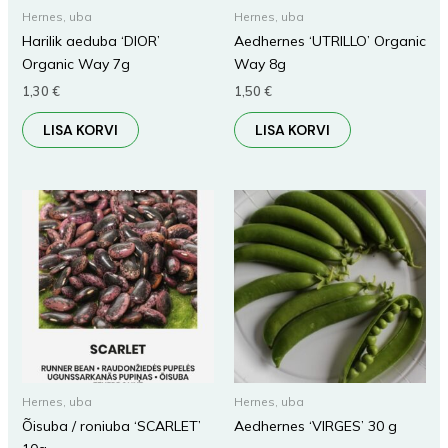
Hernes, uba
Hernes, uba
Harilik aeduba ‘DIOR’
Aedhernes ‘UTRILLO’ Organic
Organic Way 7g
Way 8g
1,30
€
1,50
€
LISA KORVI
LISA KORVI
Hernes, uba
Hernes, uba
Õisuba / roniuba ‘SCARLET’
Aedhernes ‘VIRGES’ 30 g