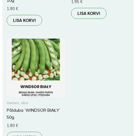
10g
1,95
€
1,80
€
LISA KORVI
LISA KORVI
Hernes, uba
Põlduba ‘WINDSOR BIAŁY’
50g
1,80
€