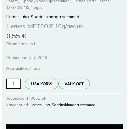
Esileht
/
E-pood
/
Köögiviljaseemned
/
Hernes, uba
/ Hernes
‘METEOR’ 10g/aeguv
Hernes, uba
,
Soodushinnaga seemned
Hernes ‘METEOR’ 10g/aeguv
0,55
€
Pisum sativum L.
Parim enne: juuli 2026
Availability:
7 laos
LISA KORVI
VÄLK OST
Tootekood:
149601_SH
Kategooriad:
Hernes, uba
,
Soodushinnaga seemned