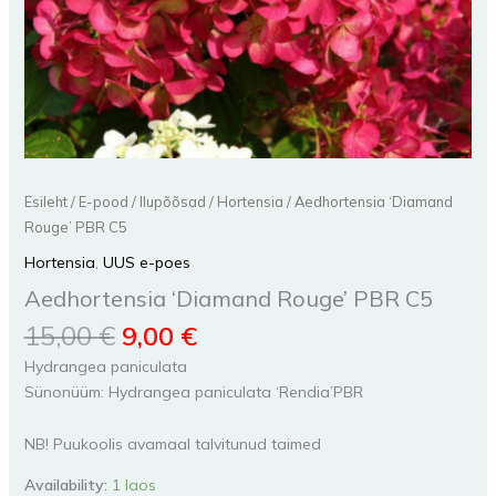
Esileht
/
E-pood
/
Ilupõõsad
/
Hortensia
/ Aedhortensia ‘Diamand
Rouge’ PBR C5
Hortensia
,
UUS e-poes
Aedhortensia ‘Diamand Rouge’ PBR C5
15,00
€
9,00
€
Hydrangea paniculata
Sünonüüm: Hydrangea paniculata ‘Rendia’PBR
NB! Puukoolis avamaal talvitunud taimed
Availability:
1 laos