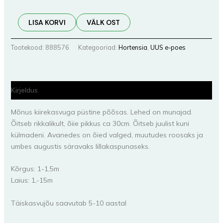
LISA KORVI
VÄLK OST
Tootekood:
888576
Kategooriad:
Hortensia
,
UUS e-poes
Kirjeldus
Mõnus kiirekasvuga püstine põõsas. Lehed on munajad.
Õitseb rikkalikult, õiie pikkus ca 30cm. Õitseb juulist kuni
külmadeni. Avanedes on õied valged, muutudes roosaks ja
umbes augustis säravaks lillakaspunaseks.
Kõrgus: 1-1,5m
Laius: 1,-15m
Täiskasvujõu saavutab 5-10 aastal