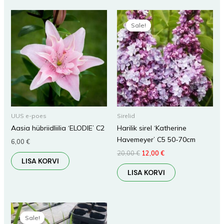
Algne
Praegune
hind
hind
Sale!
Sale!
oli:
on:
20,00 €.
12,00 €.
UUS e-poes
Sirelid
Aasia hübriidliilia ‘ELODIE’ C2
Harilik sirel ‘Katherine
Havemeyer’ C5 50-70cm
6,00
€
20,00
€
12,00
€
LISA KORVI
LISA KORVI
Algne
Praegune
hind
hind
Sale!
Sale!
oli:
on: