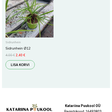
4,00 €.
2,40 €.
Sidrunhein
Sidrunhein Ø12
4,00
€
2,40
€
LISA KORVI
Katariina Puukool OÜ
Registrikood: 16493803