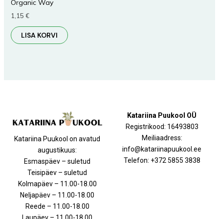
Organic Way
1,15
€
LISA KORVI
Katariina Puukool OÜ
Registrikood: 16493803
Meiliaadress:
Katariina Puukool on avatud
info@katariinapuukool.ee
augustikuus:
Telefon: +372 5855 3838
Esmaspäev – suletud
Teisipäev – suletud
Kolmapäev – 11.00-18.00
Neljapäev – 11.00-18.00
Reede – 11.00-18.00
Laupäev – 11.00-18.00