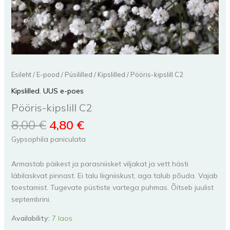
Esileht
/
E-pood
/
Püsililled
/
Kipslilled
/ Pööris-kipslill C2
Kipslilled
,
UUS e-poes
Pööris-kipslill C2
8,00
€
4,80
€
Gypsophila paniculata
Armastab päikest ja parasniisket viljakat ja vett hästi
läbilaskvat pinnast. Ei talu liigniiskust, aga talub põuda. Vajab
toestamist. Tugevate püstiste vartega puhmas. Õitseb juulist
septembrini.
Availability:
7 laos