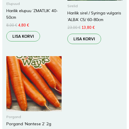
Elupuud
Sirelid
Harilik elupuu ‘ZMATLIK’ 40-
Harilik sirel / Syringa vulgaris
50cm
‘ALBA’ C5/ 60-80cm
8,00
€
4,80
€
23,00
€
13,80
€
LISA KORVI
LISA KORVI
Porgand
Porgand ‘Nantese 2’ 2g