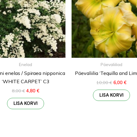
Enelad
Päevaliiliad
i enelas / Spiraea nipponica
Päevaliilia ‘Tequilla and Li
‘WHITE CARPET’ C3
10,00
€
6,00
€
8,00
€
4,80
€
LISA KORVI
LISA KORVI