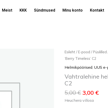
5,
Meist
KKK
Sündmused
Minu konto
Kontakt
Algne
Pr
Vahtralehine
Esileht
/
E-pood
/
Püsililled
hind
hin
helmikpööris
‘Berry Timeless’ C2
oli:
on:
'Berry
Helmikpöörised
,
UUS e-
5,00 €.
3,0
Timeless'
Vahtralehine he
C2
C2
kogus
5,00
€
3,00
€
Heuchera villosa