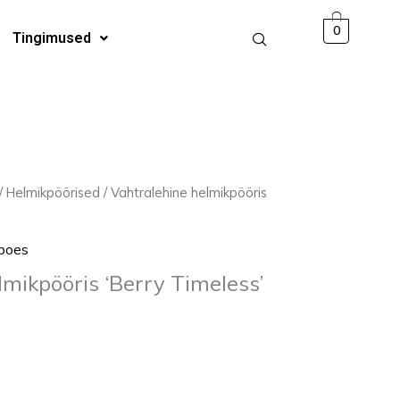
00 €.
3,00 €.
Timeless'
0
Tingimused
C2
kogus
aegune
/
Helmikpöörised
/ Vahtralehine helmikpööris
d
poes
0 €.
lmikpööris ‘Berry Timeless’