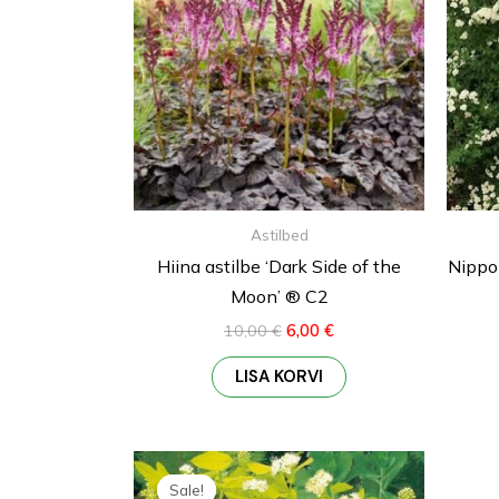
Astilbed
Hiina astilbe ‘Dark Side of the
Nippon
Moon’ ® C2
10,00
€
6,00
€
LISA KORVI
Algne
Praegune
hind
hind
Sale!
Sale!