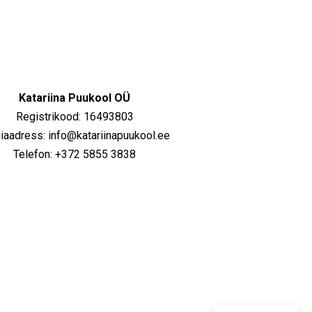
Katariina Puukool OÜ
Registrikood: 16493803
iaadress: info@katariinapuukool.ee
Telefon: +372 5855 3838