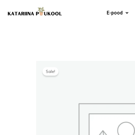
Skip
to
E-pood
content
Sale!