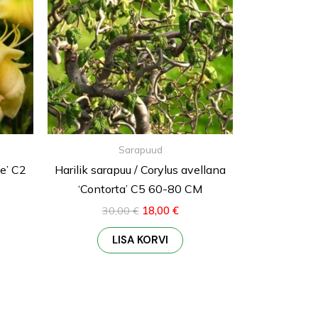
Sarapuud
me’ C2
Harilik sarapuu / Corylus avellana
‘Contorta’ C5 60-80 CM
30,00
€
18,00
€
LISA KORVI