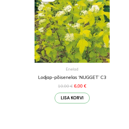
oli:
on:
10,00 €.
6,00 €.
Enelad
Lodjap-põisenelas ‘NUGGET’ C3
10,00
€
6,00
€
LISA KORVI