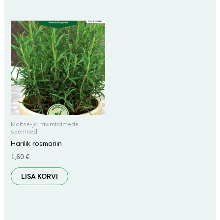
Maitse-ja ravimtaimede
seemned
Harilik rosmariin
1,60
€
LISA KORVI