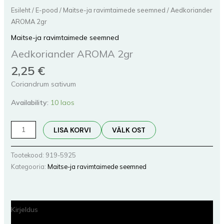
Esileht
/
E-pood
/
Maitse-ja ravimtaimede seemned
/ Aedkoriander
AROMA 2gr
Maitse-ja ravimtaimede seemned
Aedkoriander AROMA 2gr
2,25
€
Coriandrum sativum
Availability:
10 laos
LISA KORVI
VÄLK OST
Tootekood:
919-5925
Kategooria:
Maitse-ja ravimtaimede seemned
Kirjeldus