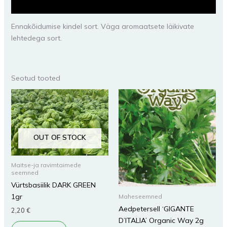
Lisainfo
Ennakõidumise kindel sort. Väga aromaatsete läikivate
lehtedega sort.
Seotud tooted
OUT OF STOCK
Maitse-ja ravimtaimede
seemned
Vürtsbasiilik DARK GREEN
1gr
Maheseemned
Aedpetersell ‘GIGANTE
2,20
€
D’ITALIA’ Organic Way 2g