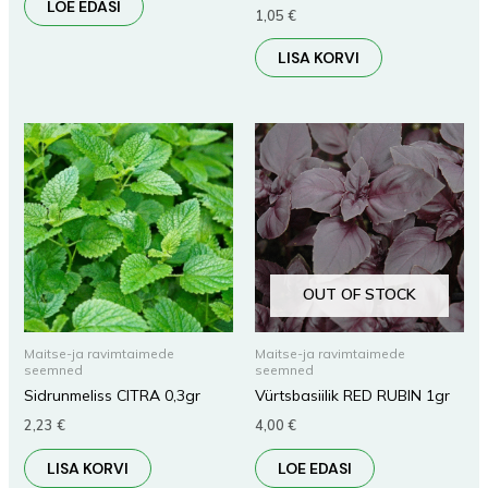
LOE EDASI
1,05
€
LISA KORVI
OUT OF STOCK
Maitse-ja ravimtaimede
Maitse-ja ravimtaimede
seemned
seemned
Sidrunmeliss CITRA 0,3gr
Vürtsbasiilik RED RUBIN 1gr
2,23
€
4,00
€
LISA KORVI
LOE EDASI