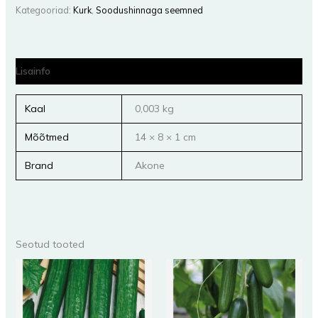
Kategooriad:
Kurk
,
Soodushinnaga seemned
Lisainfo
Kaal
0,003 kg
Mõõtmed
14 × 8 × 1 cm
Brand
Akone
Seotud tooted