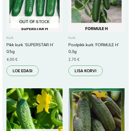
OUT OF STOCK
Kurk
Kurk
Pikk kurk ‘SUPERSTAR H’
Poolpikk kurk ‘FORMULE H’
0,5g
0,3g
4,00
€
2,70
€
LOE EDASI
LISA KORVI