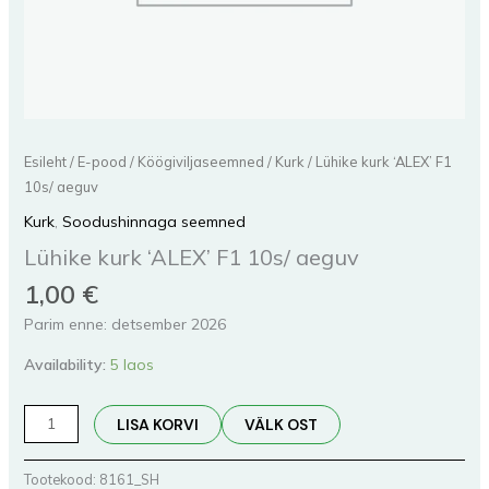
Esileht
/
E-pood
/
Köögiviljaseemned
/
Kurk
/ Lühike kurk ‘ALEX’ F1
10s/ aeguv
Kurk
,
Soodushinnaga seemned
Lühike kurk ‘ALEX’ F1 10s/ aeguv
1,00
€
Parim enne: detsember 2026
Availability:
5 laos
LISA KORVI
VÄLK OST
Tootekood:
8161_SH